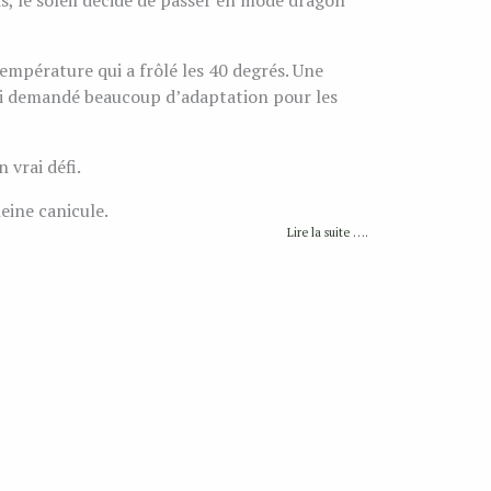
s, le soleil décide de passer en mode dragon
empérature qui a frôlé les 40 degrés. Une
ssi demandé beaucoup d’adaptation pour les
 vrai défi.
eine canicule.
Lire la suite ….